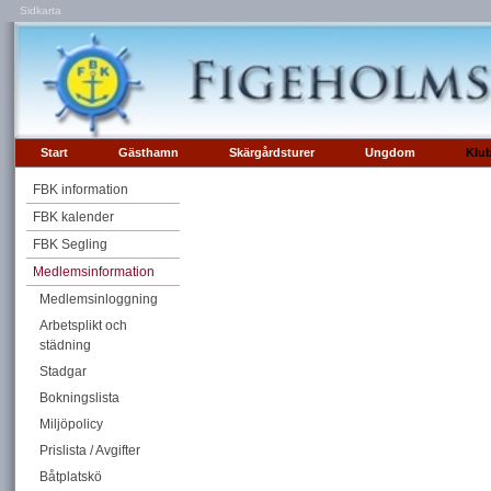
Sidkarta
Start
Gästhamn
Skärgårdsturer
Ungdom
Klu
FBK information
FBK kalender
FBK Segling
Medlemsinformation
Medlemsinloggning
Arbetsplikt och
städning
Stadgar
Bokningslista
Miljöpolicy
Prislista / Avgifter
Båtplatskö