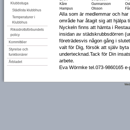
Klubbstuga
Kåre
Gunnarsson
Os
Hampus
Olsson
Få
Städlista klubbhus
Alla som är medlemmar och har b
Temperaturer i
område har åtagit sig att hjälpa 
Klubbhus
Nyckeln finns att hämta i Restau
Riksidrottsförbundets
insidan av städskrubbsdörren (u
policy
företrädesvis någon gång i slutet 
Kommittéer
valt för Dig, försök att själv byta
Styrelse och
undertecknad.Tack för Din ins
funktionärer
arbete.
Årbladet
Eva Wörmke tel.073-9860165 e
Web