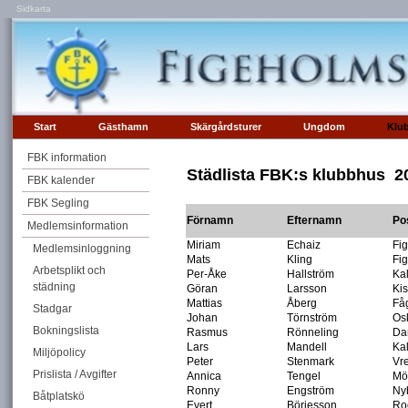
Sidkarta
Start
Gästhamn
Skärgårdsturer
Ungdom
Klu
FBK information
Städlista FBK:s klubbhus 2
FBK kalender
FBK Segling
Förnamn
Efternamn
Po
Medlemsinformation
Miriam
Echaiz
Fi
Medlemsinloggning
Mats
Kling
Fi
Arbetsplikt och
Per-Åke
Hallström
Ka
städning
Göran
Larsson
Ki
Mattias
Åberg
Fåg
Stadgar
Johan
Törnström
Os
Bokningslista
Rasmus
Rönneling
Da
Lars
Mandell
Ka
Miljöpolicy
Peter
Stenmark
Vre
Prislista / Avgifter
Annica
Tengel
Mö
Ronny
Engström
Ny
Båtplatskö
Evert
Börjesson
Ro