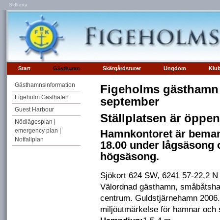
Sidkarta
Start
Gästhamn
Skärgårdsturer
Ungdom
Klu
Gästhamnsinformation
Figeholms gästhamn 
Figeholm Gasthafen
september
Guest Harbour
Ställplatsen är öppe
Nödlägesplan |
emergency plan |
Hamnkontoret är bemann
Notfallplan
18.00 under lågsäsong 
högsäsong.
Sjökort 624 SW, 6241 57-22,2 N
Välordnad gästhamn, småbåtsh
centrum. Guldstjärnehamn 2006. H
miljöutmärkelse för hamnar och 