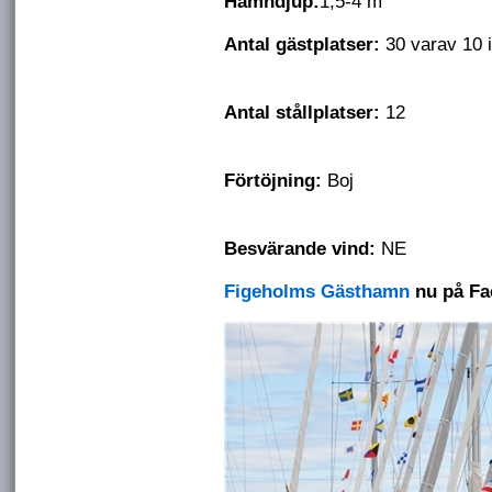
Hamndjup:
1,5-4 m
Antal gästplatser:
30 var
Antal stållplatser:
Förtöj
ning:
B
Besvärande vind:
NE
Figeholms Gästhamn
nu på Fa