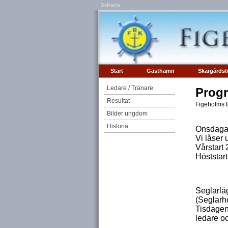
Sidkarta
Start
Gästhamn
Skärgårdst
Ledare / Tränare
Prog
Resultat
Figeholms 
Bilder ungdom
Historia
Onsdagar
Vi låser 
Vårstart 
Höststar
Seglarlä
(Seglarh
Tisdagen
ledare oc