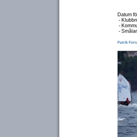
Datum fö
- Klubb
- Kommu
- Småla
Patrik For