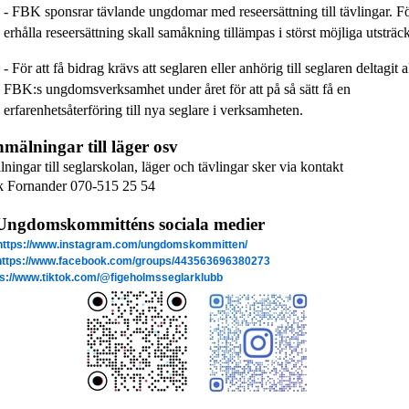
- FBK sponsrar tävlande ungdomar med reseersättning till tävlingar. Fö
erhålla reseersättning skall samåkning tillämpas i störst möjliga utsträ
- För att få bidrag
krävs att seglaren eller anhörig till seglare
n
deltagit a
FBK:s ungdomsverksamhet
under året
för att på så sätt
få en
erfarenhetsåterföring till nya seglare i verksamheten.
älningar till läger osv
ningar till seglarskolan, läger och tävlingar sker via kontakt
k
Fornander 070-515 25 54
U
ngdomskommitténs sociala medier
https://www.instagram.com/ungdomskommitten/
https://www.facebook.com/groups/443563696380273
ps://www.tiktok.com/@figeholmsseglarklubb