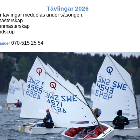
Tävlingar 2026
r tävlingar meddelas under säsongen.
mästerskap
nmästerskap
ndscup
070-515 25 54
nander