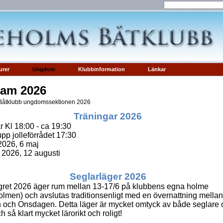
urer
Ungdom
Klubbinformation
Länkar
ram 2026
Båtklubb ungdomssektionen 2026
Träningar 2026
 Kl 18:00 - ca 19:30
upp jolleförrådet 17:30
2026, 6 maj
t 2026, 12 augusti
Seglarläger 2026
gret 2026 äger rum mellan 13-17/6 på klubbens egna holme
olmen) och avslutas traditionsenligt med en övernattning mellan
 och Onsdagen. Detta läger är mycket omtyck av både seglare 
h så klart mycket lärorikt och roligt!