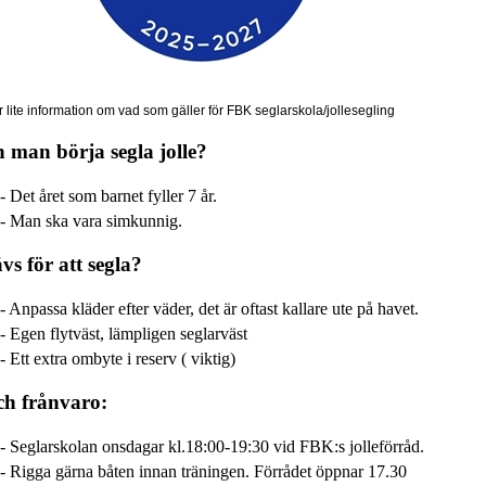
r lite information om vad som gäller för FBK seglarskola/jollesegling
 man börja segla jolle?
- Det året som barnet fyller 7 år.
- Man ska vara s
imkunnig
.
vs för att segla?
- Anpassa kläder efter väder, det är oftast kallare ute på havet.
- Egen f
lytväst, lämpligen seglarväst
- Ett extra ombyte i reserv
( viktig)
ch frånvaro:
- Seglarskolan onsdagar
kl.18:00
-19:30
vid FBK:s jolleförråd.
- Rigga gärna båten innan träningen. Förrådet öppnar 17.30