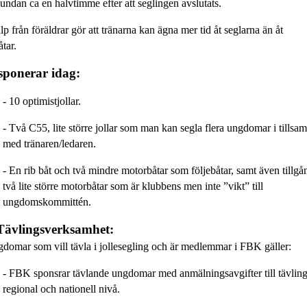
undan ca
en halvtimme efter att seglingen avslutats.
p från föräldrar gör att tränarna kan ägna mer tid åt seglarna än åt
åtar.
sponerar idag
:
- 10
optimistjollar.
- Två
C55
, lite större jollar som man kan segla flera ungdomar i tills
med tränaren/ledaren.
- En
rib
båt och två mindre motorbåtar
som följebåtar, samt även tillgån
två lite större motorbåtar som är klubbens men inte ”vikt” till
ungdomskommit
té
n.
Tävlingsverksamhet:
gdomar som vill tävla i jollesegling och är medlemmar i FBK gäller:
- FBK sponsrar tävlande ungdomar med anmälningsavgifter till tävlin
regional och nationell nivå.