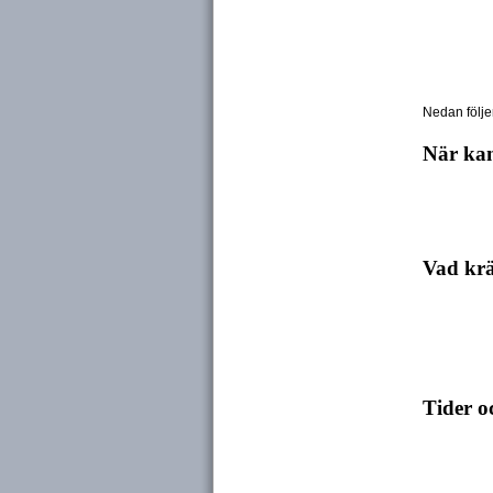
Nedan följe
När kan
Vad krä
Tider o