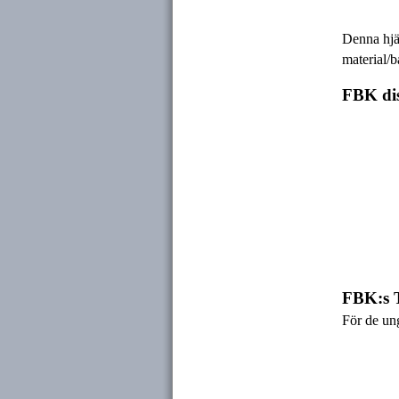
Denna hjäl
material/b
FBK
di
FBK:s 
För de un