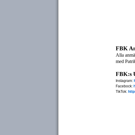
FBK Anm
Alla anmäl
med
Patri
FBK:s 
Instagram:
Facebock:
TikTok:
htt