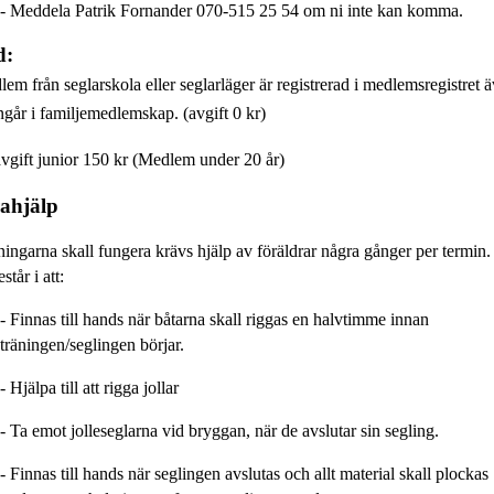
- Meddela Patrik
Fornander 070-515 25 54
om ni inte kan komma
.
d:
em från seglarskola eller seglarläger är registrerad i medlemsregistret
ngår i familjemedlemskap. (avgift 0 kr)
gift junior 150 kr (Medlem under 20 år)
ahjälp
äningarna skall fungera krävs hjälp av föräldrar
några gånger
per termin.
står i att
:
- Finnas till hands när båtarna skall riggas
en halvtimme innan
träningen/seglingen börjar
.
- Hjälpa till att rigga jollar
- Ta emot jolleseglarna vid bryggan, när de avslutar sin segling.
- Finnas till hands
när seglingen avslutas och allt material skall plockas