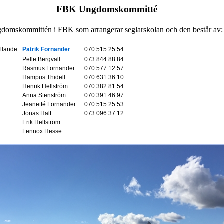
FBK U
ngdomskommitté
gdomskommittén
i FBK
som arrangerar seglarskolan
och den
består av
:
lande:
Patrik Fornander
070 515 25 54
Pelle Bergvall
073 844 88 84
Rasmus Fornander
070 577 12 57
Hampus Thidell
070 631 36 10
Henrik Hellström
070 382 81 54
Anna Stenström
070 391 46 97
Jeanetté Fornander
070 515 25 53
Jonas Halt
073 096 37 12
Erik Hellström
Lennox Hesse