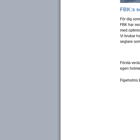
FBK:s s
För dig som 
FBK har sed
med optimis
Vi brukar ha
seglare som
Första veck
egen holme 
Figeholms B