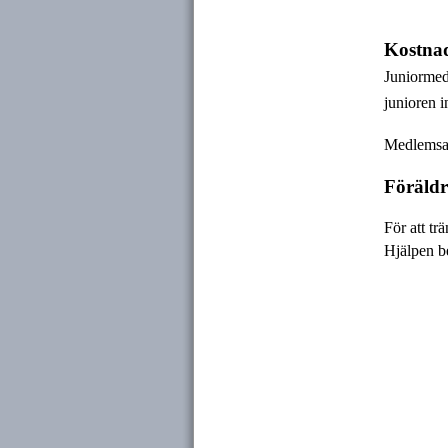
Kostna
Juniormedl
junioren i
Medlemsav
Föräldr
För att tr
Hjälpen be