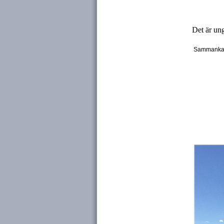
Det är u
n
Sammankal