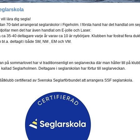
eglarskola
vill lära dig segla!
an 70-talet arrangerat seglarskolor i Figeholm. I första hand har det handlat om se
tjollar men det har även handlat om E-jolle och Laser.
 ca 35-40 deltagare varje år varav ca 10 är nybörjare. Klubben har fostrat flera duk
 bl.a. deltagit i både SM, NM , EM och VM.
an på sommarlovet har vi traditionsenligt en seglarvecka där man håller till på klu
kallad Seglarholmen. Deltagare i seglarskolan har förtur till seglarveckan.
åtklubb certifierad av Svenska Seglarförbundet att arrangera SSF seglarskola.