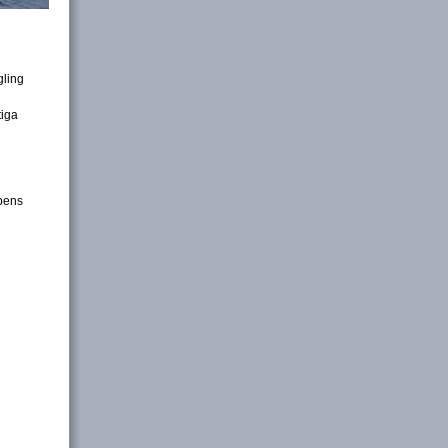
gling
tiga
bbens