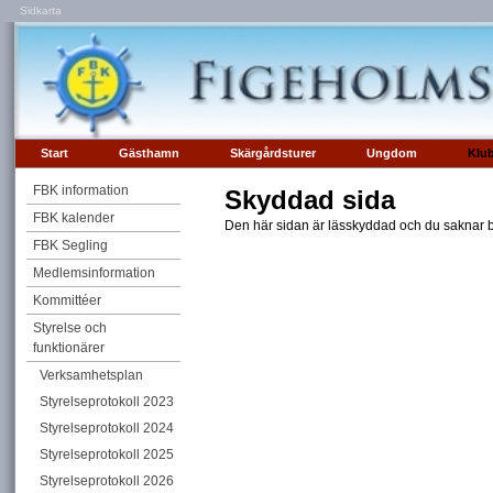
Sidkarta
Start
Gästhamn
Skärgårdsturer
Ungdom
Klu
FBK information
Skyddad sida
FBK kalender
Den här sidan är lässkyddad och du saknar be
FBK Segling
Medlemsinformation
Kommittéer
Styrelse och
funktionärer
Verksamhetsplan
Styrelseprotokoll 2023
Styrelseprotokoll 2024
Styrelseprotokoll 2025
Styrelseprotokoll 2026