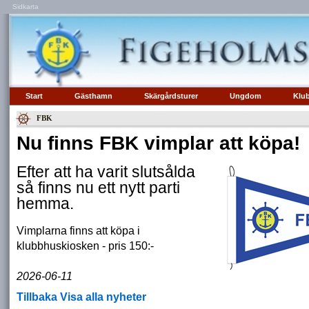
Sidkarta
Start
Gästhamn
Skärgårdsturer
Ungdom
Klu
FBK
Nu finns FBK vimplar att köpa!
Efter att ha varit slutsålda
så finns nu ett nytt parti
hemma.
Vimplarna finns att köpa i
klubbhuskiosken - pris 150:-
2026-06-11
Tillbaka
Visa alla nyheter