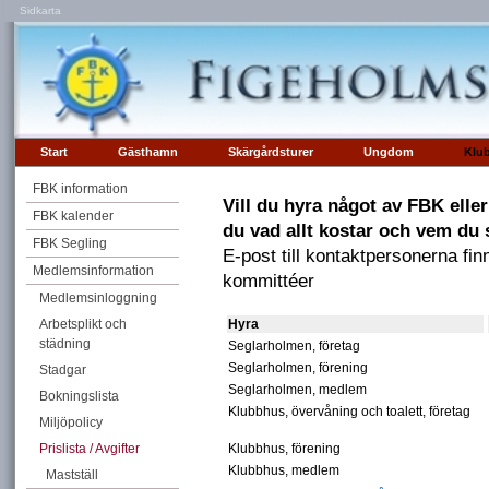
Sidkarta
Start
Gästhamn
Skärgårdsturer
Ungdom
Klu
FBK information
Vill du hyra något av FBK elle
FBK kalender
du vad allt kostar och vem du s
FBK Segling
E-post till kontaktpersonerna fin
Medlemsinformation
kommittéer
Medlemsinloggning
Arbetsplikt och
Hyra
städning
Seglarholmen, företag
Seglarholmen, förening
Stadgar
Seglarholmen, medlem
Bokningslista
Klubbhus, övervåning och toalett, företag
Miljöpolicy
Prislista / Avgifter
Klubbhus, förening
Klubbhus, medlem
Mastställ