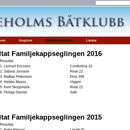
urer
Ungdom
Klubbinformation
Länkar
tat Familjekappseglingen 2016
Resultat:
1. Lennart Ericsson
Comfortina 32
2. Sabina Jonsson
Rival 22
3. Mattias Petersson
Diva 399
4. Heikko Maass
Viggen
5. Kent Skogsmark
Rival 22
6. Philipp Diemer
Safir
tat Familjekappseglingen 2015
Resultat:
1. Peter Nilsson
Linjett 30