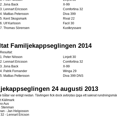
2. Jona Back
X-99
3. Lennart Ericsson
Comfortina 32
4. Mattias Petersson
Diva 399
5. Kent Skogsmark
Rival 22
6. Ulf Karlsson
Facil 30
7. Thomas Sörensen
Kustkryssare
tat Familjekappseglingen 2014
Resultat:
1. Peter Nilsson
Linjett 30
2. Lennart Ericsson
Comfortina 32
3. Jona Back
X-99
4. Patrik Fornander
Winga 29
5. Mattias Pettersson
Diva 399 DNS
jekappseglingen 24 augusti 2013
båtar var enligt nedan. Tävlingen fick dock avbrytas (pga ett saknat rundningsmär
t Källmark
ino Aus
m Stenman
man - Jan Helgosson
 32 - Lennart Ericson