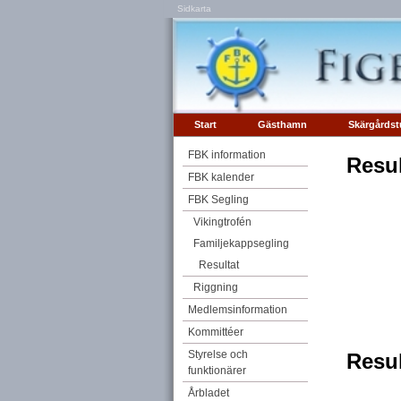
Sidkarta
Start
Gästhamn
Skärgårdst
FBK information
Resul
FBK kalender
FBK Segling
Vikingtrofén
Familjekappsegling
Resultat
Riggning
Medlemsinformation
Kommittéer
Styrelse och
Resul
funktionärer
Årbladet