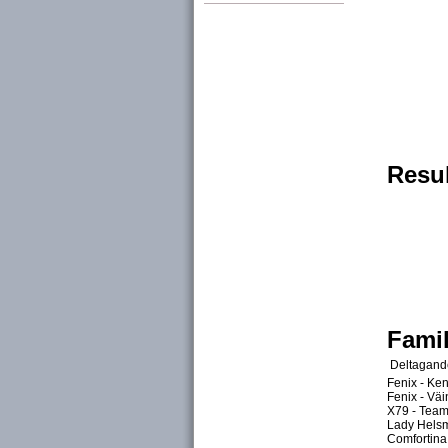
Resul
Famil
Deltagande 
Fenix - Ken
Fenix - Vä
X79 - Tea
Lady Hels
Comfortina