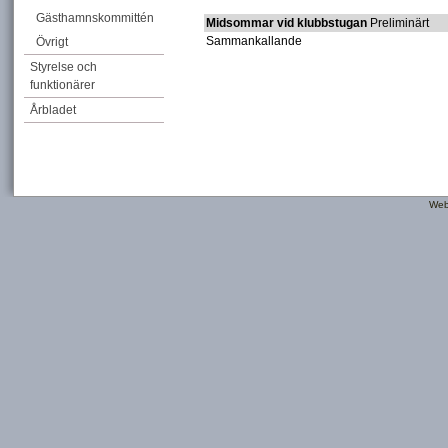
Gästhamnskommittén
Midsommar vid klubbstugan
Preliminärt
Sammankallande
Övrigt
Styrelse och
funktionärer
Årbladet
Web