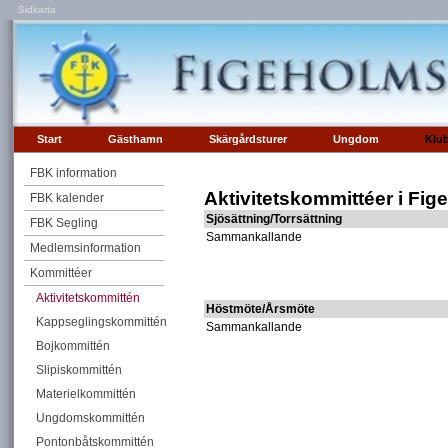
Sidkarta
Start
Gästhamn
Skärgårdsturer
Ungdom
Klu
FBK information
Aktivitetskommittéer i Fi
FBK kalender
Sjösättning/Torrsättning
FBK Segling
Sammankallande
Medlemsinformation
Kommittéer
Aktivitetskommittén
Höstmöte/Årsmöte
Kappseglingskommittén
Sammankallande
Bojkommittén
Slipiskommittén
Materielkommittén
Ungdomskommittén
Pontonbåtskommittén