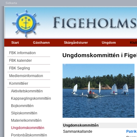
Sidkarta
Start
Gästhamn
Skärgårdsturer
Ungdom
Klu
FBK information
Ungdomskommittén i Fige
FBK kalender
FBK Segling
Medlemsinformation
Kommittéer
Aktivitetskommittén
Kappseglingskommittén
Bojkommittén
Slipiskommittén
Materielkommittén
Ungdomskommittén
Ungdomskommittén
Sammankallande
Patri
Pontonbåtskommittén