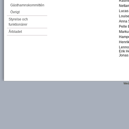
Rasmu
Gästhamnskommittén
Netta
Lucas
Övrigt
Louis
Styrelse och
Anna 
funktionärer
Pelle 
Årbladet
Marku
Hampu
Henrik
Lenno
Erik H
Jonas 
Web